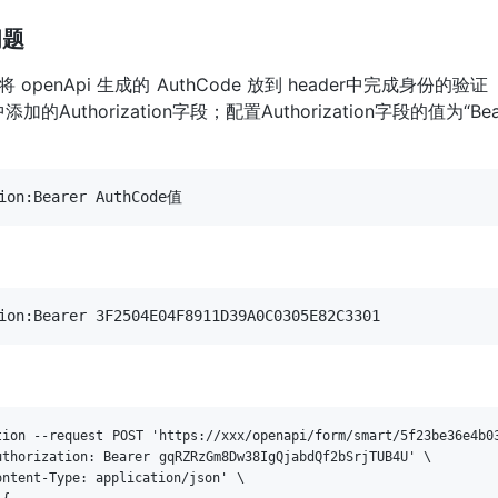
问题
openApi 生成的 AuthCode 放到 header中完成身份的验
添加的Authorization字段；配置Authorization字段的值为“Be
tion --request POST 'https://xxx/openapi/form/smart/5f23be36e4b03
uthorization
: Bearer gqRZRzGm8Dw38IgQjabdQf2bSrjTUB4U' \

ontent-Type
: application/json' \
