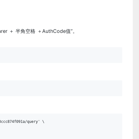
证
arer ＋ 半角空格 ＋AuthCode值”。
ccc874f091a/query' \
