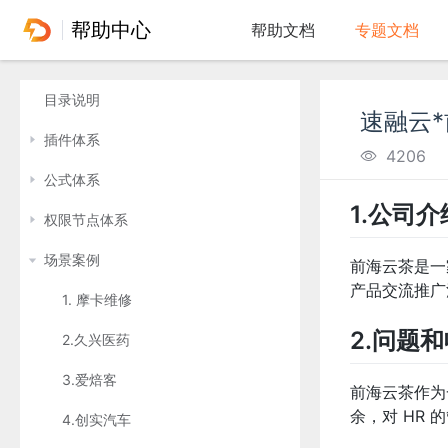
帮助中心
帮助文档
专题文档
目录说明
速融云*
插件体系
4206
公式体系
1.公司介
权限节点体系
场景案例
前海云茶是一
产品交流推广
1. 摩卡维修
2.问题
2.久兴医药
3.爱焙客
前海云茶作为
余，对 HR
4.创实汽车